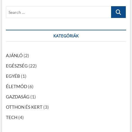
g
S
y
ü
e
n
a
k
r
,
c
KATEGÓRIÁK
h
a
h
a
…
l
AJÁNLÓ
(2)
a
c
EGÉSZSÉG
(22)
s
o
EGYÉB
(1)
n
y
ÉLETMÓD
(6)
a
p
GAZDASÁG
(1)
u
l
OTTHON ÉS KERT
(3)
z
u
TECH
(4)
s