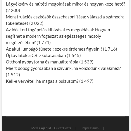
Lágyéksérv és műtéti megoldásai: mikor és hogyan kezelhető?
(2 200)
Menstruációs eszközök összehasonlítása: válaszd a számodra
tökéleteset
(2 022)
Az időskori fogápolás kihívásai és megoldásai: Hogyan
segíthet a modern fogászat az egészséges mosoly
megőrzésében?
(1 771)
Az akut lumbágó tünetei: ezekre érdemes figyelni!
(1 716)
Új távlatok a CBD kutatásában
(1 545)
Otthoni gyógytorna és manuálterápia
(1 539)
Miért dobog gyorsabban a szívünk, ha vonzódunk valakihez?
(1 512)
Kell-e vérvétel, ha magas a pulzusom?
(1 497)
Média Ajánlat – Guest Posts
Impresszum