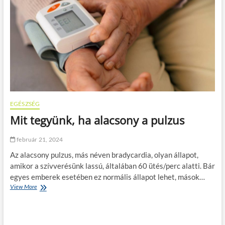
s
o
n
y
p
u
l
z
u
s
l
e
EGÉSZSÉG
l
Mit tegyünk, ha alacsony a pulzus
k
i
o
február 21, 2024
k
Az alacsony pulzus, más néven bradycardia, olyan állapot,
a
i
amikor a szívverésünk lassú, általában 60 ütés/perc alatti. Bár
egyes emberek esetében ez normális állapot lehet, mások…
View More
M
i
t
t
e