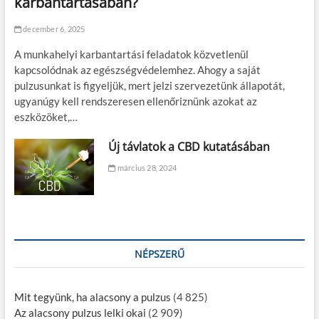
karbantartásában?
december 6, 2025
A munkahelyi karbantartási feladatok közvetlenül
kapcsolódnak az egészségvédelemhez. Ahogy a saját
pulzusunkat is figyeljük, mert jelzi szervezetünk állapotát,
ugyanúgy kell rendszeresen ellenőriznünk azokat az
eszközöket,…
Új távlatok a CBD kutatásában
március 28, 2024
NÉPSZERŰ
Mit tegyünk, ha alacsony a pulzus
(4 825)
Az alacsony pulzus lelki okai
(2 909)