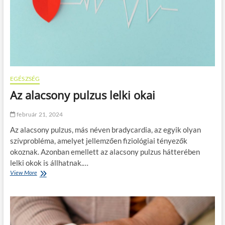
k
a
C
B
D
k
u
t
a
EGÉSZSÉG
t
Az alacsony pulzus lelki okai
á
s
á
február 21, 2024
b
Az alacsony pulzus, más néven bradycardia, az egyik olyan
a
n
szívprobléma, amelyet jellemzően fiziológiai tényezők
okoznak. Azonban emellett az alacsony pulzus hátterében
lelki okok is állhatnak.…
View More
A
z
a
l
a
c