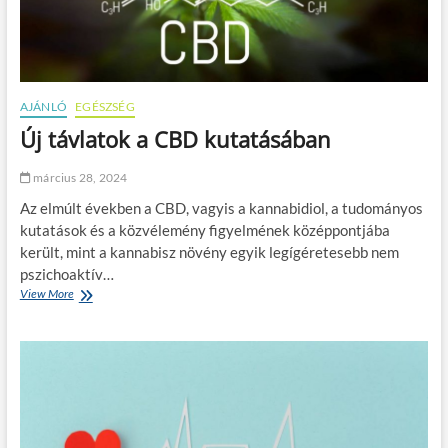
AJÁNLÓ
EGÉSZSÉG
Új távlatok a CBD kutatásában
március 28, 2024
Az elmúlt években a CBD, vagyis a kannabidiol, a tudományos
kutatások és a közvélemény figyelmének középpontjába
került, mint a kannabisz növény egyik legígéretesebb nem
pszichoaktív…
View More
Ú
j
t
á
v
l
a
t
o