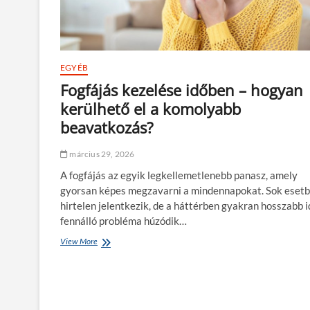
EGYÉB
Fogfájás kezelése időben – hogyan
kerülhető el a komolyabb
beavatkozás?
március 29, 2026
A fogfájás az egyik legkellemetlenebb panasz, amely
gyorsan képes megzavarni a mindennapokat. Sok eset
hirtelen jelentkezik, de a háttérben gyakran hosszabb i
fennálló probléma húzódik…
View More
F
o
g
f
á
j