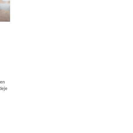
ben
deje