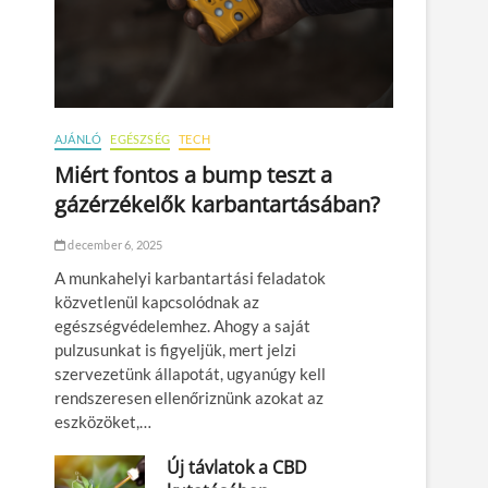
AJÁNLÓ
EGÉSZSÉG
TECH
Miért fontos a bump teszt a
gázérzékelők karbantartásában?
december 6, 2025
A munkahelyi karbantartási feladatok
közvetlenül kapcsolódnak az
egészségvédelemhez. Ahogy a saját
pulzusunkat is figyeljük, mert jelzi
szervezetünk állapotát, ugyanúgy kell
rendszeresen ellenőriznünk azokat az
eszközöket,…
Új távlatok a CBD