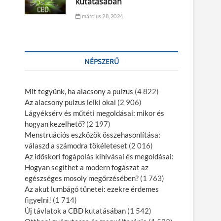
kutatásában
március 28, 2024
NÉPSZERŰ
Mit tegyünk, ha alacsony a pulzus
(4 822)
Az alacsony pulzus lelki okai
(2 906)
Lágyéksérv és műtéti megoldásai: mikor és
hogyan kezelhető?
(2 197)
Menstruációs eszközök összehasonlítása:
válaszd a számodra tökéleteset
(2 016)
Az időskori fogápolás kihívásai és megoldásai:
Hogyan segíthet a modern fogászat az
egészséges mosoly megőrzésében?
(1 763)
Az akut lumbágó tünetei: ezekre érdemes
figyelni!
(1 714)
Új távlatok a CBD kutatásában
(1 542)