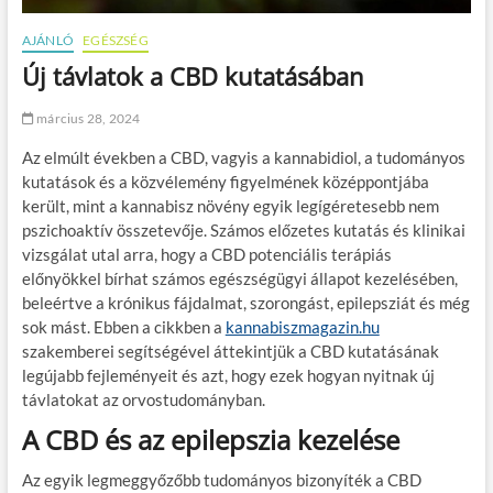
AJÁNLÓ
EGÉSZSÉG
Új távlatok a CBD kutatásában
március 28, 2024
Az elmúlt években a CBD, vagyis a kannabidiol, a tudományos
kutatások és a közvélemény figyelmének középpontjába
került, mint a kannabisz növény egyik legígéretesebb nem
pszichoaktív összetevője. Számos előzetes kutatás és klinikai
vizsgálat utal arra, hogy a CBD potenciális terápiás
előnyökkel bírhat számos egészségügyi állapot kezelésében,
beleértve a krónikus fájdalmat, szorongást, epilepsziát és még
sok mást. Ebben a cikkben a
kannabiszmagazin.hu
szakemberei segítségével áttekintjük a CBD kutatásának
legújabb fejleményeit és azt, hogy ezek hogyan nyitnak új
távlatokat az orvostudományban.
A CBD és az epilepszia kezelése
Az egyik legmeggyőzőbb tudományos bizonyíték a CBD