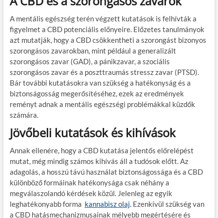
A CBD és a szorongásos zavarok
A mentális egészség terén végzett kutatások is felhívták a
figyelmet a CBD potenciális előnyeire. Előzetes tanulmányok
azt mutatják, hogy a CBD csökkentheti a szorongást bizonyos
szorongásos zavarokban, mint például a generalizált
szorongásos zavar (GAD), a pánikzavar, a szociális
szorongásos zavar és a poszttraumás stressz zavar (PTSD).
Bár további kutatásokra van szükség a hatékonyság és a
biztonságosság megerősítéséhez, ezek az eredmények
reményt adnak a mentális egészségi problémákkal küzdők
számára.
Jövőbeli kutatások és kihívások
Annak ellenére, hogy a CBD kutatása jelentős előrelépést
mutat, még mindig számos kihívás áll a tudósok előtt. Az
adagolás, a hosszú távú használat biztonságossága és a CBD
különböző formáinak hatékonysága csak néhány a
megválaszolandó kérdések közül. Jelenleg az egyik
leghatékonyabb forma
kannabisz olaj
. Ezenkívül szükség van
a CBD hatásmechanizmusainak mélyebb megértésére és