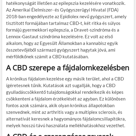
hatékonyságát illetően az epilepszia kezelésére vonatkozik.
Az Amerikai Élelmiszer- és Gyógyszerügyi Hivatal (FDA)
2018-ban engedélyezte az Epidiolex nevű gyógyszert, amely
tisztított formájában tartalmaz CBD-t, két ritka és súlyos
formájú gyermekkori epilepszia, a Dravet-szindróma és a
Lennox-Gastaut szindróma kezelésére. Ez volt az első
alkalom, hogy az Egyesült Államokban a kannabisz egyik
összetevőjéből származó gyógyszert hagytak jóvá, ami
mérföldkőnek számít a CBD kutatásában.
A CBD szerepe a fájdalomkezelésben
A krónikus fájdalom kezelése egy másik terület, ahol a CBD
ígéretesnek tűnik. Kutatások azt sugallják, hogy a CBD
gyulladáscsökkentő tulajdonságokkal rendelkezik és képes
csökkenteni a fájdalom érzékelését az agyban. Ez különösen
fontos azok számára, akik olyan krónikus állapotokban
szenvednek, mint az arthritis vagy a multiplex sclerosis, és
alternatívát keresnek a hagyományos fájdalomcsillapítókra,
melyek hosszú távú használata mellékhatásokhoz vezethet.