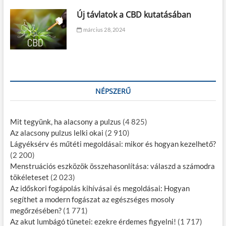
Új távlatok a CBD kutatásában
március 28, 2024
NÉPSZERŰ
Mit tegyünk, ha alacsony a pulzus
(4 825)
Az alacsony pulzus lelki okai
(2 910)
Lágyéksérv és műtéti megoldásai: mikor és hogyan kezelhető?
(2 200)
Menstruációs eszközök összehasonlítása: válaszd a számodra
tökéleteset
(2 023)
Az időskori fogápolás kihívásai és megoldásai: Hogyan
segíthet a modern fogászat az egészséges mosoly
megőrzésében?
(1 771)
Az akut lumbágó tünetei: ezekre érdemes figyelni!
(1 717)