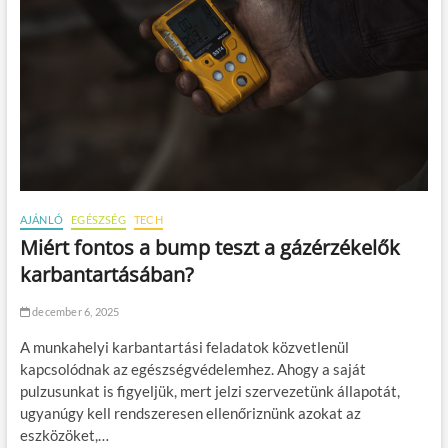
AJÁNLÓ
EGÉSZSÉG
TECH
Miért fontos a bump teszt a gázérzékelők
karbantartásában?
december 6, 2025
A munkahelyi karbantartási feladatok közvetlenül
kapcsolódnak az egészségvédelemhez. Ahogy a saját
pulzusunkat is figyeljük, mert jelzi szervezetünk állapotát,
ugyanúgy kell rendszeresen ellenőriznünk azokat az
eszközöket,…