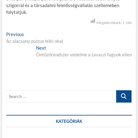
szigorral és a társadalmi felelősségvállalás szellemében
folytatjuk.
Megtekintések:
1 546
B
Previous
P
Az alacsony pulzus lelki okai
r
e
e
Next
N
j
v
Öntözőrendszer védelme a tavaszi fagyok ellen
e
i
x
e
o
t
g
u
p
s
o
y
p
s
z
S
o
t
e
é
s
:
a
t
s
r
:
c
KATEGÓRIÁK
n
h
a
…