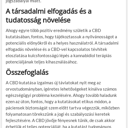
jogszabályai miatt.
A társadalmi elfogadás és a
tudatosság növelése
Ahogy egyre több pozitív eredmény születik a CBD
kutatásában, fontos, hogy tájékoztassuk a nyilvánosságot a
potenciális előnyökről és a helyes használatról. A társadalmi
elfogadás növelése és a CBD-vel kapcsolatos tévhitek
eloszlatása kulcsfontosságú lépés a kannabidiol terápiás
potenciáljának teljes kihasználásához.
Összefoglalás
A CBD kutatása izgalmas új távlatokat nyit meg az
orvostudományban, ígéretes lehetőségeket kínálva számos
egészségügyi probléma kezelésére. Ahogy tovább haladunk
ezen az úton, fontos, hogy a kutatásokat etikus módon, a
páciensek biztonságát szem előtt tartva végezzük, miközben
folyamatosan törekszünk a jogi és szabályozási keretek
fejlesztésére. A CBD jövője fényesnek tűnik, de csak akkor
érhetjük el teljes potenciálját, ha a kutatást tudományos