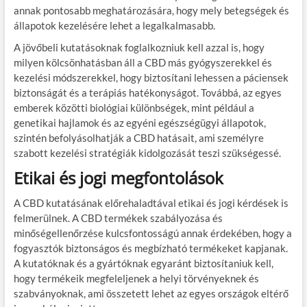
annak pontosabb meghatározására, hogy mely betegségek és
állapotok kezelésére lehet a legalkalmasabb.
A jövőbeli kutatásoknak foglalkozniuk kell azzal is, hogy
milyen kölcsönhatásban áll a CBD más gyógyszerekkel és
kezelési módszerekkel, hogy biztosítani lehessen a páciensek
biztonságát és a terápiás hatékonyságot. Továbbá, az egyes
emberek közötti biológiai különbségek, mint például a
genetikai hajlamok és az egyéni egészségügyi állapotok,
szintén befolyásolhatják a CBD hatásait, ami személyre
szabott kezelési stratégiák kidolgozását teszi szükségessé.
Etikai és jogi megfontolások
A CBD kutatásának előrehaladtával etikai és jogi kérdések is
felmerülnek. A CBD termékek szabályozása és
minőségellenőrzése kulcsfontosságú annak érdekében, hogy a
fogyasztók biztonságos és megbízható termékeket kapjanak.
A kutatóknak és a gyártóknak egyaránt biztosítaniuk kell,
hogy termékeik megfeleljenek a helyi törvényeknek és
szabványoknak, ami összetett lehet az egyes országok eltérő