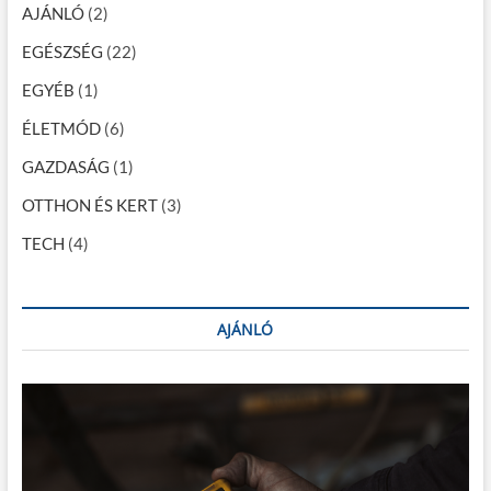
v
AJÁNLÓ
(2)
i
EGÉSZSÉG
(22)
g
EGYÉB
(1)
á
ÉLETMÓD
(6)
c
GAZDASÁG
(1)
i
OTTHON ÉS KERT
(3)
ó
TECH
(4)
AJÁNLÓ