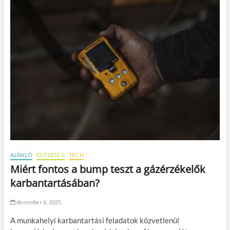
AJÁNLÓ
EGÉSZSÉG
TECH
Miért fontos a bump teszt a gázérzékelők
karbantartásában?
december 6, 2025
A munkahelyi karbantartási feladatok közvetlenül