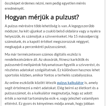
összképet érdemes nézni, nem pedig egyetlen mérés
eredményét.
Hogyan mérjük a pulzust?
A pulzus mérésére több lehetőség is van. A legegyszerűbb
módszer, ha két ujjunkat a csukló belső oldalára vagy a nyakra
helyezzük, és számoljuk a szívveréseket. Ha 15 másodpercig
számolunk, és a kapott értéket megszorozzuk néggyel,
megkapjuk a percenkénti pulzusszámot.
Ma már természetesen számos digitális eszköz is
rendelkezésünkre áll. Az okosórák, fitnesz karkötők és
pulzusmérő mellpántok folyamatosan figyelik a szívverést, és
részletes adatokat szolgáltatnak. Ez különösen hasznos lehet
sportolás közben, amikor fontos a terhelés szabályozása.
Az online eszközök között létezik
pulzus kalkulátor
is, amely
segít értelmezni a mért adatokat. Elég beírni az életkort és a
pulzusszámot, és a kalkulátor megmutatja, hogy az adott
érték a normál tartományba esik-e, vagy jelezhet valamilyen
eltérést. Ez gyors és kényelmes módja annak, hogy jobban