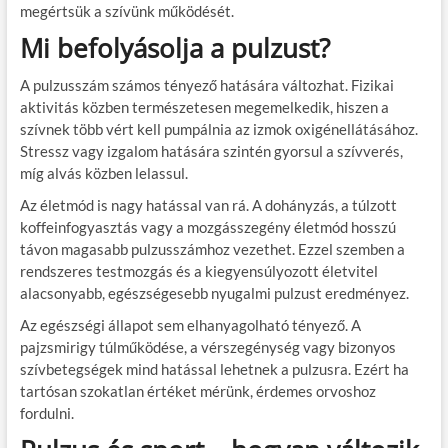
megértsük a szívünk működését.
Mi befolyásolja a pulzust?
A pulzusszám számos tényező hatására változhat. Fizikai
aktivitás közben természetesen megemelkedik, hiszen a
szívnek több vért kell pumpálnia az izmok oxigénellátásához.
Stressz vagy izgalom hatására szintén gyorsul a szívverés,
míg alvás közben lelassul.
Az életmód is nagy hatással van rá. A dohányzás, a túlzott
koffeinfogyasztás vagy a mozgásszegény életmód hosszú
távon magasabb pulzusszámhoz vezethet. Ezzel szemben a
rendszeres testmozgás és a kiegyensúlyozott életvitel
alacsonyabb, egészségesebb nyugalmi pulzust eredményez.
Az egészségi állapot sem elhanyagolható tényező. A
pajzsmirigy túlműködése, a vérszegénység vagy bizonyos
szívbetegségek mind hatással lehetnek a pulzusra. Ezért ha
tartósan szokatlan értéket mérünk, érdemes orvoshoz
fordulni.