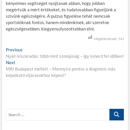
kényelmes segítséget nyújtanak abban, hogy jobban
megértsük a mért értékeket, és tudatosabban figyeljünk a
szívünk egészségére. A pulzus figyelése tehát nemcsak
sportolóknak fontos, hanem mindenkinek, aki szeretne
egészségesebben, kiegyensúlyozottabban élni.
Megtekintések:
541
B
Previous
P
Nyári kiszáradás: több mint szomjúság – így ismerd fel időben!
r
e
Next
N
e
j
MRI Budapest mellett – Mennyire pontos a diagnózis más
e
v
képalkotó eljárásokhoz képest?
x
i
e
t
o
g
p
u
o
s
y
s
p
z
t
o
S
é
:
s
e
t
s
a
: