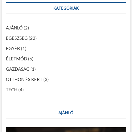
r
n
c
KATEGÓRIÁK
a
h
…
v
AJÁNLÓ
(2)
i
EGÉSZSÉG
(22)
g
EGYÉB
(1)
á
c
ÉLETMÓD
(6)
i
GAZDASÁG
(1)
ó
OTTHON ÉS KERT
(3)
TECH
(4)
AJÁNLÓ