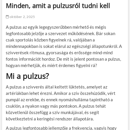
Minden, amit a pulzusról tudni kell
október 2, 2025
A pulzus az egyik legegyszerűbben mérhető és mégis
legfontosabb jelzője a szervezet működésének. Bár sokan
csak sportolás közben figyelnek rá, valójában a
mindennapokban is sokat elárul az egészségi állapotunkról. A
szívverések ritmusa, gyorsasága és erőssége mind-mind
fontos információt hordoz. De mit is jelent pontosan a pulzus,
hogyan mérhetjük, és miért érdemes figyelni rá?
Mi a pulzus?
A pulzus a szívverés által keltett lüktetés, amelyet az
artériákban lehet érezni. Amikor a szív összehúzódik, vért
pumpál az erekbe, és ennek nyomáshulláma tapintható a
csuklón, a nyakon vagy más pontokon. A pulzus tehát
közvetlenül összefügg a szív munkájával, és segít
következtetni a keringési rendszer állapotára.
A pulzus legfontosabb jellemzője a frekvencia, vagyis hogy