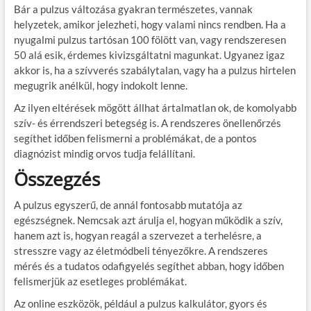
Bár a pulzus változása gyakran természetes, vannak
helyzetek, amikor jelezheti, hogy valami nincs rendben. Ha a
nyugalmi pulzus tartósan 100 fölött van, vagy rendszeresen
50 alá esik, érdemes kivizsgáltatni magunkat. Ugyanez igaz
akkor is, ha a szívverés szabálytalan, vagy ha a pulzus hirtelen
megugrik anélkül, hogy indokolt lenne.
Az ilyen eltérések mögött állhat ártalmatlan ok, de komolyabb
szív- és érrendszeri betegség is. A rendszeres önellenőrzés
segíthet időben felismerni a problémákat, de a pontos
diagnózist mindig orvos tudja felállítani.
Összegzés
A pulzus egyszerű, de annál fontosabb mutatója az
egészségnek. Nemcsak azt árulja el, hogyan működik a szív,
hanem azt is, hogyan reagál a szervezet a terhelésre, a
stresszre vagy az életmódbeli tényezőkre. A rendszeres
mérés és a tudatos odafigyelés segíthet abban, hogy időben
felismerjük az esetleges problémákat.
Az online eszközök, például a pulzus kalkulátor, gyors és