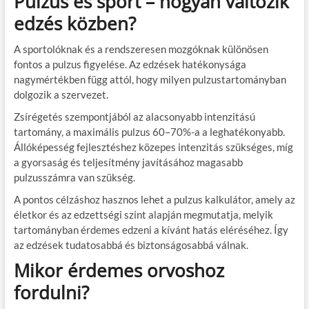
Pulzus és sport – hogyan változik
edzés közben?
A sportolóknak és a rendszeresen mozgóknak különösen
fontos a pulzus figyelése. Az edzések hatékonysága
nagymértékben függ attól, hogy milyen pulzustartományban
dolgozik a szervezet.
Zsírégetés szempontjából az alacsonyabb intenzitású
tartomány, a maximális pulzus 60–70%-a a leghatékonyabb.
Állóképesség fejlesztéshez közepes intenzitás szükséges, míg
a gyorsaság és teljesítmény javításához magasabb
pulzusszámra van szükség.
A pontos célzáshoz hasznos lehet a pulzus kalkulátor, amely az
életkor és az edzettségi szint alapján megmutatja, melyik
tartományban érdemes edzeni a kívánt hatás eléréséhez. Így
az edzések tudatosabbá és biztonságosabbá válnak.
Mikor érdemes orvoshoz
fordulni?