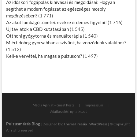
Az időskori fogápolás kihívásai és megoldásai: Hogyan
segíthet a modern fogászat az egészséges mosoly
megőrzésében?
(1 771)
Az akut lumbágó tünetei: ezekre érdemes figyelni!
(1 716)
Új távlatok a CBD kutatásában
(1 545)
Otthoni gyógytorna és manuálterápia
(1 540)
Miért dobog gyorsabban a szívünk, ha vonzódunk valakihez?
(1 512)
Kell-e vérvétel, ha magas a pulzusom?
(1 497)
Média Ajánlat – Guest Posts
Impresszum
Adatkezelési nyilatkozat
Pulzusmérés Blog
| Designed by:
Theme Freesia
|
WordPress
| © Copyright
All right reserved