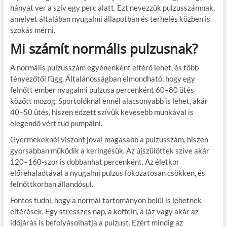
hányat ver a szív egy perc alatt. Ezt nevezzük pulzusszámnak,
amelyet általában nyugalmi állapotban és terhelés közben is
szokás mérni.
Mi számít normális pulzusnak?
A normális pulzusszám egyénenként eltérő lehet, és több
tényezőtől függ. Általánosságban elmondható, hogy egy
felnőtt ember nyugalmi pulzusa percenként 60–80 ütés
között mozog. Sportolóknál ennél alacsonyabb is lehet, akár
40–50 ütés, hiszen edzett szívük kevesebb munkával is
elegendő vért tud pumpálni.
Gyermekeknél viszont jóval magasabb a pulzusszám, hiszen
gyorsabban működik a keringésük. Az újszülöttek szíve akár
120–160-szor is dobbanhat percenként. Az életkor
előrehaladtával a nyugalmi pulzus fokozatosan csökken, és
felnőttkorban állandósul.
Fontos tudni, hogy a normál tartományon belül is lehetnek
eltérések. Egy stresszes nap, a koffein, a láz vagy akár az
időjárás is befolyásolhatja a pulzust. Ezért mindig az