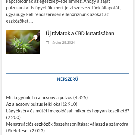
kapcsolódnak az egészségvédelemhez. Ahogy a saját
pulzusunkat is figyeljük, mert jelzi szervezetünk állapotát,
ugyanúgy kell rendszeresen ellenőriznünk azokat az
eszközöket,…
Új távlatok a CBD kutatásában
március 28, 2024
NÉPSZERŰ
Mit tegyünk, ha alacsony a pulzus
(4 825)
Az alacsony pulzus lelki okai
(2 910)
Lágyéksérv és műtéti megoldásai: mikor és hogyan kezelhető?
(2 200)
Menstruációs eszközök összehasonlítása: válaszd a számodra
tökéleteset
(2 023)